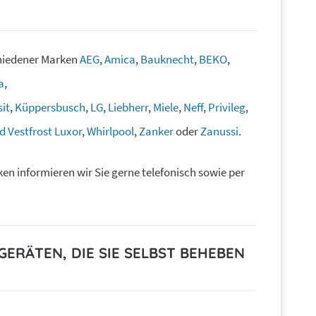
chiedener Marken
AEG
,
Amica
,
Bauknecht
,
BEKO
,
a
,
sit
,
Küppersbusch
,
LG
,
Liebherr
,
Miele
,
Neff
,
Privileg
,
 Vestfrost Luxor
,
Whirlpool
,
Zanker
oder
Zanussi
.
en informieren wir Sie gerne telefonisch sowie per
ERÄTEN, DIE SIE SELBST BEHEBEN