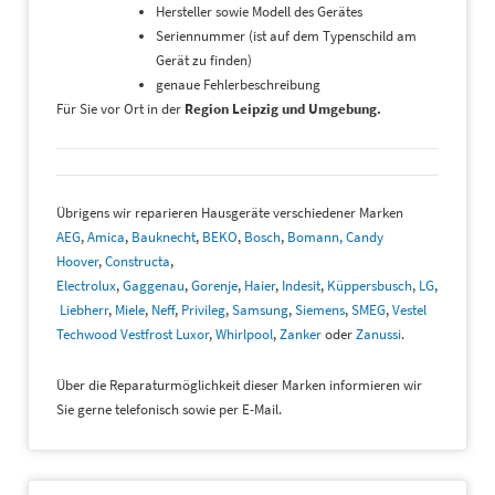
Hersteller sowie Modell des Gerätes
Seriennummer (ist auf dem Typenschild am
Gerät zu finden)
genaue Fehlerbeschreibung
Für Sie vor Ort in der
Region Leipzig und Umgebung.
Übrigens wir reparieren Hausgeräte verschiedener Marken
AEG
,
Amica
,
Bauknecht
,
BEKO
,
Bosch
,
Bomann,
Candy
Hoover
,
Constructa
,
Electrolux
,
Gaggenau
,
Gorenje
,
Haier
,
Indesit
,
Küppersbusch
,
LG
,
Liebherr
,
Miele
,
Neff
,
Privileg
,
Samsung
,
Siemens
,
SMEG
,
Vestel
Techwood Vestfrost Luxor
,
Whirlpool
,
Zanker
oder
Zanussi
.
Über die Reparaturmöglichkeit dieser Marken informieren wir
Sie gerne telefonisch sowie per E-Mail.