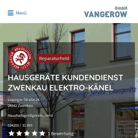
Suchen
Menü
nach:
Reparaturheld
HAUSGERÄTE KUNDENDIENST
ZWENKAU ELEKTRO-KÄNEL
Leipziger Straße 24
04442 Zwenkau
Haushaltsgroßgeräte
Herd
034203 / 31 065
1 Bewertung