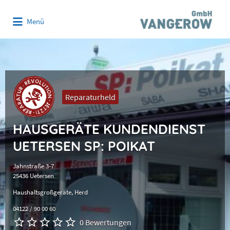
Suchen
Menü
nach:
Reparaturheld
HAUSGERÄTE KUNDENDIENST
UETERSEN SP: POIKAT
Jahnstraße 3-7
25436 Uetersen
Haushaltsgroßgeräte
Herd
04122 / 90 00 60
0 Bewertungen