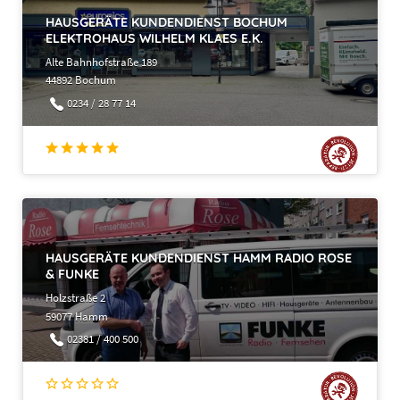
HAUSGERÄTE KUNDENDIENST BOCHUM
ELEKTROHAUS WILHELM KLAES E.K.
Alte Bahnhofstraße 189
44892 Bochum
0234 / 28 77 14
HAUSGERÄTE KUNDENDIENST HAMM RADIO ROSE
& FUNKE
Holzstraße 2
59077 Hamm
02381 / 400 500