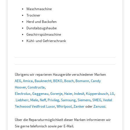
Waschmaschine
Trockner
Herd und Backofen
Dunstabzugshaube
Geschirrspülmaschine
Kühl- und Gefrierschrank
Übrigens wir reparieren Hausgeräte verschiedener Marken
AEG
,
Amica
,
Bauknecht
,
BEKO
,
Bosch
,
Bomann,
Candy
Hoover
,
Constructa
,
Electrolux
,
Gaggenau
,
Gorenje
,
Haier
,
Indesit
,
Küppersbusch
,
LG
,
Liebherr
,
Miele
,
Neff
,
Privileg
,
Samsung
,
Siemens
,
SMEG
,
Vestel
Techwood Vestfrost Luxor
,
Whirlpool
,
Zanker
oder
Zanussi
.
Über die Reparaturmöglichkeit dieser Marken informieren wir
Sie gerne telefonisch sowie per E-Mail.