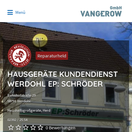
Suchen
Menü
nach:
Reparaturheld
HAUSGERÄTE KUNDENDIENST
WERDOHL EP: SCHRÖDER
Bahnhofstraße 29
58791 Werdohl
Haushaltsgroßgeräte
Herd
02392 / 25 54
0 Bewertungen