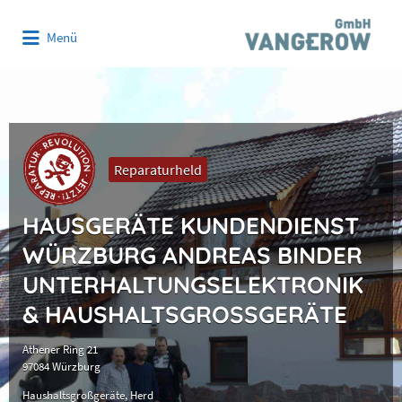
Suchen
Menü
nach:
Reparaturheld
HAUSGERÄTE KUNDENDIENST
WÜRZBURG ANDREAS BINDER
UNTERHALTUNGSELEKTRONIK
& HAUSHALTSGROSSGERÄTE
Athener Ring 21
97084 Würzburg
Haushaltsgroßgeräte
Herd