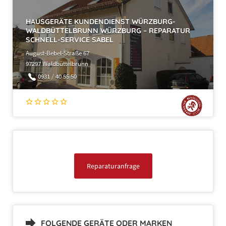
HAUSGERÄTE KUNDENDIENST WÜRZBURG-
WALDBÜTTELBRUNN WÜRZBURG – REPARATUR
SCHNELL-SERVICE SABEL
August-Bebel-Straße 67
97297 Waldbüttelbrunn
0931 / 40 55 50
Reparaturanfrage
FOLGENDE GERÄTE ODER MARKEN