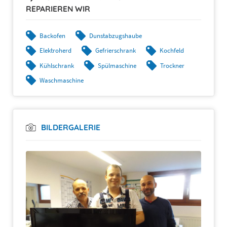
REPARIEREN WIR
Backofen
Dunstabzugshaube
Elektroherd
Gefrierschrank
Kochfeld
Kühlschrank
Spülmaschine
Trockner
Waschmaschine
BILDERGALERIE