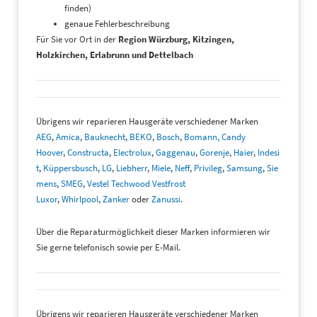
finden)
genaue Fehlerbeschreibung
Für Sie vor Ort in der
Region Würzburg, Kitzingen,
Holzkirchen, Erlabrunn und Dettelbach
Übrigens wir reparieren Hausgeräte verschiedener Marken
AEG
,
Amica
,
Bauknecht
,
BEKO
,
Bosch
,
Bomann,
Candy
Hoover
,
Constructa
,
Electrolux
,
Gaggenau
,
Gorenje
,
Haier
,
Indesi
t
,
Küppersbusch
,
LG
,
Liebherr
,
Miele
,
Neff
,
Privileg
,
Samsung
,
Sie
mens
,
SMEG
,
Vestel Techwood Vestfrost
Luxor
,
Whirlpool
,
Zanker
oder
Zanussi
.
Über die Reparaturmöglichkeit dieser Marken informieren wir
Sie gerne telefonisch sowie per E-Mail.
Übrigens wir reparieren Hausgeräte verschiedener Marken