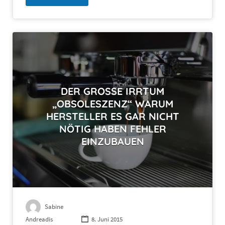
DER GROSSE IRRTUM „
OBSOLESZENZ“ WARUM H
ERSTELLER ES GAR NICHT N
ÖTIG HABEN FEHLER E
INZUBAUEN
Sabine
Andreadis
8. Juni 2015