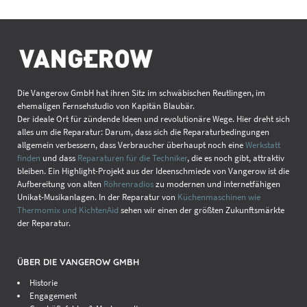
Die Vangerow GmbH hat ihren Sitz im schwäbischen Reutlingen, im
ehemaligen Fernsehstudio von Kapitän Blaubär.
Der ideale Ort für zündende Ideen und revolutionäre Wege. Hier dreht sich
alles um die Reparatur: Darum, dass sich die Reparaturbedingungen
allgemein verbessern, dass Verbraucher überhaupt noch eine
Werkstatt
finden
und dass
Reparaturen für die Techniker
, die es noch gibt, attraktiv
bleiben. Ein Highlight-Projekt aus der Ideenschmiede von Vangerow ist die
Aufbereitung von alten
Röhrenradios
zu modernen und internetfähigen
Unikat-Musikanlagen. In der Reparatur von
Küchenmaschinen wie
Thermomix und KichtenAid
sehen wir einen der größten Zukunftsmärkte
der Reparatur.
ÜBER DIE VANGEROW GMBH
Historie
Engagement