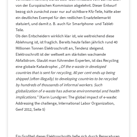
von der Europäischen Kommission abgelehnt. Dieser Entwurf
bezog sich zunächst zwar nur auf sichtbare Kfz-Teile, hätte aber
ein deutliches Exempel für den restlichen Ersatzteilemarkt
statuiert, und damit z. B. auch für Smartphone- und Tablet-
Teile.
Ob den Entscheidern wirklich klar ist, wie weitreichend diese
Ablehnung ist, ist fraglich. Bereits heute fallen jährlich rund 40
Millionen Tonnen Elektroschrott an, Tendenz steigend.
Elektroschrott ist der weltweit am stärksten wachsende
Abfallstrom. Glaubt man führenden Experten, ist das Recycling
eine globale Katastrophe:
„Of the e-waste in developed
countries that is sent for recycling, 80 per cent ends up being
shipped (often illegally) to developing countries to be recycled
by hundreds of thousands of informal workers. Such
globalization of e-waste has adverse environmental and health
implications.”
(Karin Lundgren: The global impact of e-waste:
Addressing the challenge, International Labor Organization,
Genf 2012, Seite 5)
Ein Großteil dieses Elektroschrotts ließe sich durch Reparaturen