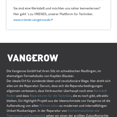
Sie sind eine Werkstatt und möchten uns näher kennenlernen?
Hier geht´s zu VRIENDS, unserer Plattform für Techniker.
www.vriends-vangerow.de
↗
Die Vangerow GmbH hat ihren Sitz im schwäbischen Reutlingen, im
ehemaligen Fernsehstudio von Kapitän Blaubär.
Der ideale Ort für zündende Ideen und revolutionäre Wege. Hier dreht sich
alles um die Reparatur: Darum, dass sich die Reparaturbedingungen
allgemein verbessern, dass Verbraucher überhaupt noch eine
Werkstatt
finden
und dass
Reparaturen für die Techniker
, die es noch gibt, attraktiv
bleiben. Ein Highlight-Projekt aus der Ideenschmiede von Vangerow ist die
Aufbereitung von alten
Röhrenradios
zu modernen und internetfähigen
Unikat-Musikanlagen. In der Reparatur von
Küchenmaschinen wie
Thermomix und KichtenAid
sehen wir einen der größten Zukunftsmärkte