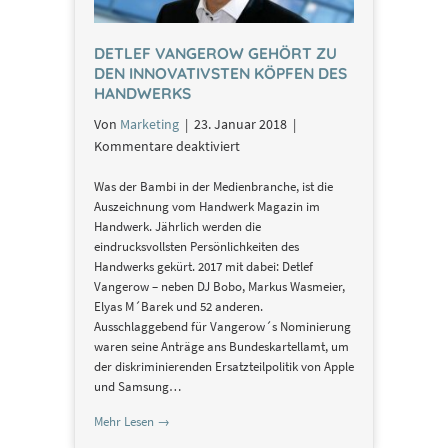
DETLEF VANGEROW GEHÖRT ZU
DEN INNOVATIVSTEN KÖPFEN DES
HANDWERKS
Von
Marketing
|
23. Januar 2018
|
für
Kommentare deaktiviert
Detlef
Was der Bambi in der Medienbranche, ist die
Vangerow
Auszeichnung vom Handwerk Magazin im
gehört
Handwerk. Jährlich werden die
zu
eindrucksvollsten Persönlichkeiten des
den
Handwerks gekürt. 2017 mit dabei: Detlef
innovativsten
Vangerow – neben DJ Bobo, Markus Wasmeier,
Köpfen
Elyas M´Barek und 52 anderen.
des
Ausschlaggebend für Vangerow´s Nominierung
Handwerks
waren seine Anträge ans Bundeskartellamt, um
der diskriminierenden Ersatzteilpolitik von Apple
und Samsung…
Mehr Lesen →