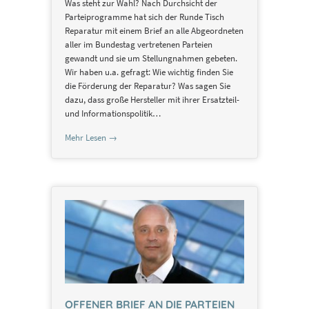
Was steht zur Wahl? Nach Durchsicht der
Tisch
Parteiprogramme hat sich der Runde Tisch
Reparatur
Reparatur mit einem Brief an alle Abgeordneten
–
aller im Bundestag vertretenen Parteien
Die
gewandt und sie um Stellungnahmen gebeten.
Rolle
Wir haben u.a. gefragt: Wie wichtig finden Sie
der
die Förderung der Reparatur? Was sagen Sie
Reparatur
dazu, dass große Hersteller mit ihrer Ersatzteil-
bei
und Informationspolitik…
der
Mehr Lesen →
Bundestagswahl
2017
OFFENER BRIEF AN DIE PARTEIEN