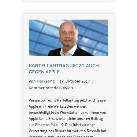
KARTELLANTRAG JETZT AUCH
GEGEN APPLE
Von
Marketing
|
17. Oktober 2017
|
für
Kommentare deaktiviert
Kartellantrag
Vangerow reicht Kartellantrag jetzt auch gegen
jetzt
Apple ein Freie Werkstätten werden
auch
benachteiligt Freie Werkstätten bekommen von
gegen
Apple keine Ersatzteile (siehe unseren Beitrag
Apple
zur Ersatzteilfalle –>). Dies führt zu einer
Verzerrung des Reparaturmarktes. Deshalb hat
Vangerow jetzt – nach der Klage gegen