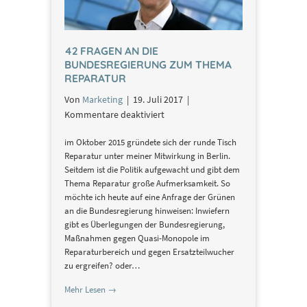
42 FRAGEN AN DIE
BUNDESREGIERUNG ZUM THEMA
REPARATUR
Von
Marketing
|
19. Juli 2017
|
für
Kommentare deaktiviert
42
im Oktober 2015 gründete sich der runde Tisch
Fragen
Reparatur unter meiner Mitwirkung in Berlin.
an
Seitdem ist die Politik aufgewacht und gibt dem
die
Thema Reparatur große Aufmerksamkeit. So
Bundesregierung
möchte ich heute auf eine Anfrage der Grünen
zum
an die Bundesregierung hinweisen: Inwiefern
Thema
gibt es Überlegungen der Bundesregierung,
Reparatur
Maßnahmen gegen Quasi-Monopole im
Reparaturbereich und gegen Ersatzteilwucher
zu ergreifen? oder…
Mehr Lesen →