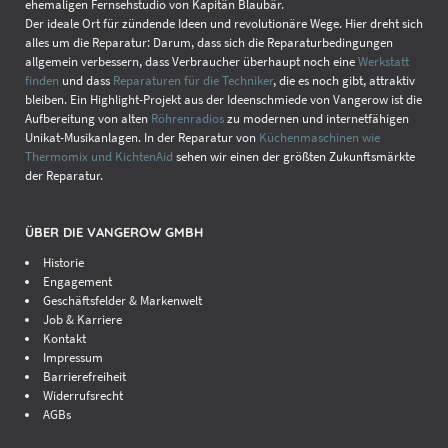
ehemaligen Fernsehstudio von Kapitän Blaubär.
Der ideale Ort für zündende Ideen und revolutionäre Wege. Hier dreht sich
alles um die Reparatur: Darum, dass sich die Reparaturbedingungen
allgemein verbessern, dass Verbraucher überhaupt noch eine
Werkstatt
finden
und dass
Reparaturen für die Techniker
, die es noch gibt, attraktiv
bleiben. Ein Highlight-Projekt aus der Ideenschmiede von Vangerow ist die
Aufbereitung von alten
Röhrenradios
zu modernen und internetfähigen
Unikat-Musikanlagen. In der Reparatur von
Küchenmaschinen wie
Thermomix und KichtenAid
sehen wir einen der größten Zukunftsmärkte
der Reparatur.
ÜBER DIE VANGEROW GMBH
Historie
Engagement
Geschäftsfelder & Markenwelt
Job & Karriere
Kontakt
Impressum
Barrierefreiheit
Widerrufsrecht
AGBs