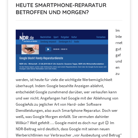
HEUTE SMARTPHONE-REPARATUR
BETROFFEN UND MORGEN?
Im
Inte
rnet
gut
gef
und
en
zu
werden, ist heute für viele die wichtigste Werbemöglichkeit
überhaupt. Indem Google bezahlte Anzeigen ablehnt,
entscheidet Google zunehmend darüber, wer verkaufen kann
und wer nicht. Angefangen hat Google mit der Ablehnung von
GoogleAds zu jeglicher Art von Hard- oder Software
Dienstleistungen, also auch Smartphone Reparatur. Doch wer
weiß, was Google Morgen einfällt. Sie vermuten dahinter
Willkür? Weit gefehlt … Google meint es doch nur gut 😉 Im
NDR-Beitrag wird deutlich, dass Google mit seinen neuen
Werberichtlinien nur Verbraucher „vor Ausbeutung und Betrug“