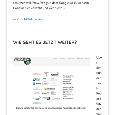
schützen will. Wow. Wie gut, dass Google weiß, wer sein
Handwerker versteht und wer nicht….
=> Zum NDR-Interview
WIE GEHT ES JETZT WEITER?
Übe
r
den
Run
den
Tisc
h
Rep
ara
tur,
den
Van