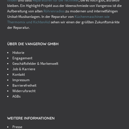
finden
und dass
Reparaturen für die Techniker
, die es noch gibt, attraktiv
bleiben. Ein Highlight-Projekt aus der Ideenschmiede von Vangerow ist die
Aufbereitung von alten
Röhrenradios
zu modernen und internetfähigen
Unikat-Musikanlagen. In der Reparatur von
Küchenmaschinen wie
Thermomix und KichtenAid
sehen wir einen der größten Zukunftsmärkte
der Reparatur.
ÜBER DIE VANGEROW GMBH
Historie
Engagement
Geschäftsfelder & Markenwelt
Job & Karriere
Kontakt
Impressum
Barrierefreiheit
Widerrufsrecht
AGBs
WEITERE INFORMATIONEN
Presse