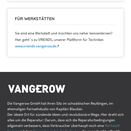
FÜR WERKSTÄTTEN
Sie sind eine Werkstatt und möchten uns näher kennenlernen?
Hier geht´s zu VRIENDS, unserer Plattform für Techniker.
www.vriends-vangerow.de
↗
Die Vangerow GmbH hat ihren Sitz im schwäbischen Reutlingen, im
ehemaligen Fernsehstudio von Kapitän Blaubär.
Der ideale Ort für zündende Ideen und revolutionäre Wege. Hier dreht sich
alles um die Reparatur: Darum, dass sich die Reparaturbedingungen
allgemein verbessern, dass Verbraucher überhaupt noch eine
Werkstatt