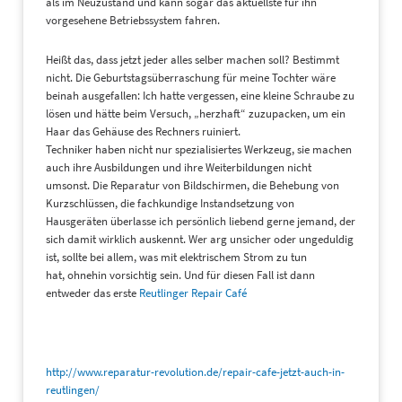
als im Neuzustand und kann sogar das aktuellste für ihn
vorgesehene Betriebssystem fahren.
Heißt das, dass jetzt jeder alles selber machen soll? Bestimmt
nicht. Die Geburtstagsüberraschung für meine Tochter wäre
beinah ausgefallen: Ich hatte vergessen, eine kleine Schraube zu
lösen und hätte beim Versuch, „herzhaft“ zuzupacken, um ein
Haar das Gehäuse des Rechners ruiniert.
Techniker haben nicht nur spezialisiertes Werkzeug, sie machen
auch ihre Ausbildungen und ihre Weiterbildungen nicht
umsonst. Die Reparatur von Bildschirmen, die Behebung von
Kurzschlüssen, die fachkundige Instandsetzung von
Hausgeräten überlasse ich persönlich liebend gerne jemand, der
sich damit wirklich auskennt. Wer arg unsicher oder ungeduldig
ist, sollte bei allem, was mit elektrischem Strom zu tun
hat, ohnehin vorsichtig sein. Und für diesen Fall ist dann
entweder das erste
Reutlinger Repair Café
http://www.reparatur-revolution.de/repair-cafe-jetzt-auch-in-
reutlingen/